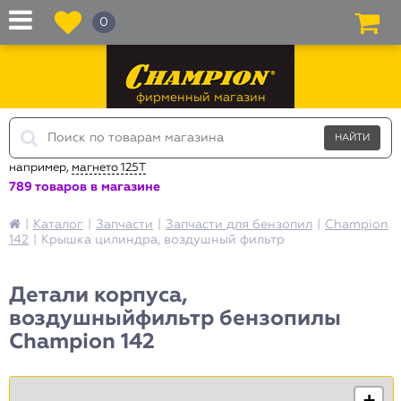
0
фирменный магазин
например,
магнето 125T
789 товаров в магазине
|
Каталог
|
Запчасти
|
Запчасти для бензопил
|
Champion
142
|
Крышка цилиндра, воздушный фильтр
Детали корпуса,
воздушныйфильтр бензопилы
Champion 142
+