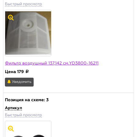
Цена , р.
Быстрый просмотр
от:
до:
Наличие
Основной склад
Склад Москва
Производитель
Фильтр воздушный 137,142 см.YD3800-16211
Champion
Цена
179
a
Актуальность
Уведомить
В продаже
Архивная позиция
Позиция на схеме:
3
Артикул
ПРИМЕНИТЬ
Быстрый просмотр
Сбросить