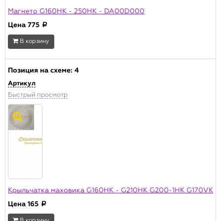
Магнето G160HK - 250HK - DA00D000
Цена
775
a
В корзину
Позиция на схеме:
4
Артикул
Быстрый просмотр
Крыльчатка маховика G160HK - G210HK G200-1HK G170VK
Цена
165
a
В корзину