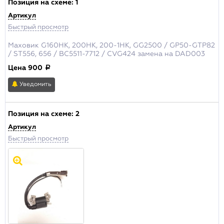
Позиция на схеме:
1
Артикул
Цена , р.
Быстрый просмотр
от:
до:
Маховик G160HK, 200HK, 200-1HK, GG2500 / GP50-GTP82
/ ST556, 656 / ВС5511-7712 / CVG424 замена на DAD003
Цена
900
a
Наличие
Уведомить
Основной склад
Склад Москва
Позиция на схеме:
2
Производитель
Артикул
Champion
Быстрый просмотр
Актуальность
В продаже
Архивная позиция
ПРИМЕНИТЬ
Сбросить