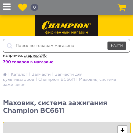
0
фирменный магазин
например,
стартер 240
790 товаров в магазине
|
Каталог
|
Запчасти
|
Запчасти для
культиваторов
|
Champion BC6611
|
Маховик, система
зажигания
Маховик, система зажигания
Champion BC6611
+