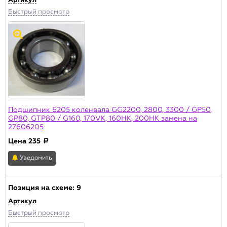
Артикул
Быстрый просмотр
Подшипник 6205 коленвала GG2200, 2800, 3300 / GP50,
GP80, GTP80 / G160, 170VK, 160HK, 200HK замена на
27606205
Цена
235
a
Уведомить
Позиция на схеме:
9
Артикул
Быстрый просмотр