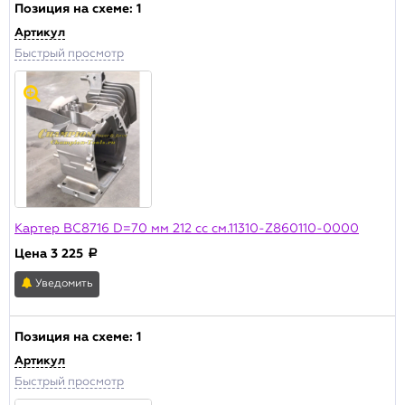
Позиция на схеме:
1
Артикул
Цена , р.
Быстрый просмотр
от:
до:
Наличие
Основной склад
Склад Москва
Производитель
Картер BC8716 D=70 мм 212 cc см.11310-Z860110-0000
Champion
Цена
3 225
a
Актуальность
Уведомить
В продаже
Архивная позиция
Позиция на схеме:
1
Артикул
ПРИМЕНИТЬ
Быстрый просмотр