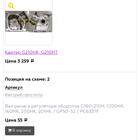
Сбросить
Картер G210HK, G210HT
Цена
3 259
a
Позиция на схеме:
2
Артикул
Быстрый просмотр
Вал рычага регулятора оборотов G160-210H, G120HK,
160HK, 200HK, 201HK / GP50-52 / PC6337F
Цена
55
a
В корзину