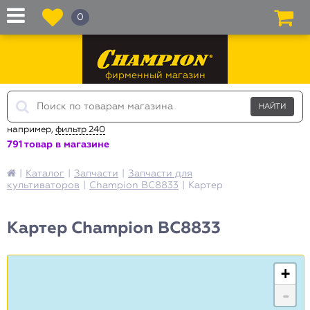
0
фирменный магазин
например,
фильтр 240
791 товар в магазине
|
Каталог
|
Запчасти
|
Запчасти для
культиваторов
|
Champion BC8833
|
Картер
Картер Champion BC8833
+
-