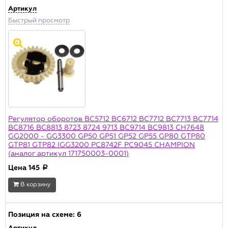
Артикул
Быстрый просмотр
Регулятор оборотов BC5712 BC6712 BC7712 BC7713 BC7714
BC8716 BC8813 8723 8724 9713 BC9714 BC9813 CH7648
GG2000 - GG3300 GP50 GP51 GP52 GP55 GP80 GTP80
GTP81 GTP82 IGG3200 PC8742F PC9045 CHAMPION
(аналог артикул 171750003-0001)
Цена
145
a
В корзину
Позиция на схеме:
6