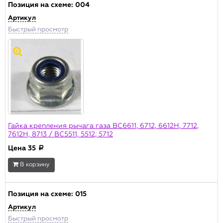
Позиция на схеме:
004
Артикул
Цена , р.
Быстрый просмотр
от:
до:
Наличие
Основной склад
Склад Москва
Производитель
Гайка крепления рычага газа BC6611, 6712, 6612H, 7712,
Champion
7612H, 8713 / ВС5511, 5512, 5712
Цена
35
a
Актуальность
В продаже
В корзину
Архивная позиция
Позиция на схеме:
015
ПРИМЕНИТЬ
Артикул
Быстрый просмотр