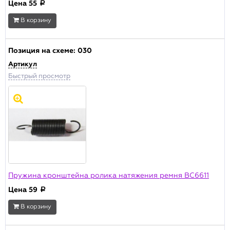
Цена
55
a
В корзину
Позиция на схеме:
030
Артикул
Быстрый просмотр
Пружина кронштейна ролика натяжения ремня BC6611
Цена
59
a
В корзину