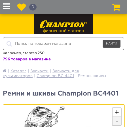
0
фирменный магазин
например,
стартер 250
796 товаров в магазине
|
Каталог
|
Запчасти
|
Запчасти для
культиваторов
|
Champion ВC 4401
|
Ремни, шкивы
Ремни и шкивы Champion BC4401
+
-