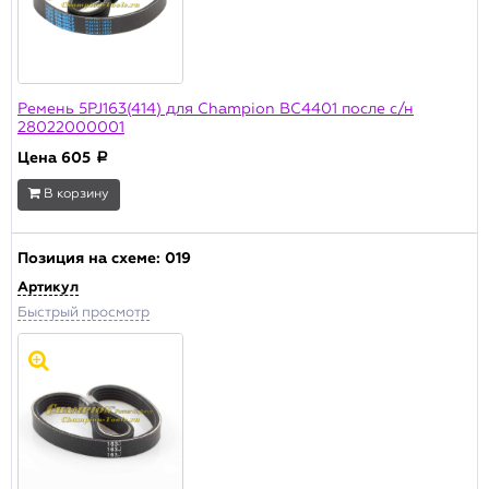
Ремень 5PJ163(414) для Champion BC4401 после с/н
28022000001
Цена
605
a
В корзину
Позиция на схеме:
019
Артикул
Быстрый просмотр