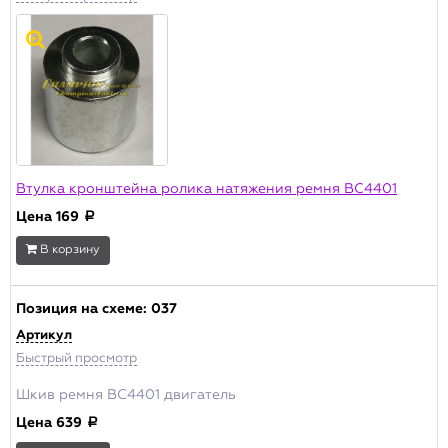
Втулка кронштейна ролика натяжения ремня BC4401
Цена
169
a
В корзину
Позиция на схеме:
037
Артикул
Быстрый просмотр
Шкив ремня BC4401 двигатель
Цена
639
a