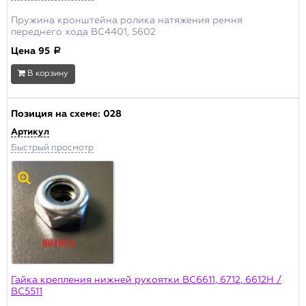
Пружина кронштейна ролика натяжения ремня
переднего хода BC4401, 5602
Цена
95
a
В корзину
Позиция на схеме:
028
Артикул
Быстрый просмотр
Гайка крепления нижней рукоятки BC6611, 6712, 6612H /
ВС5511