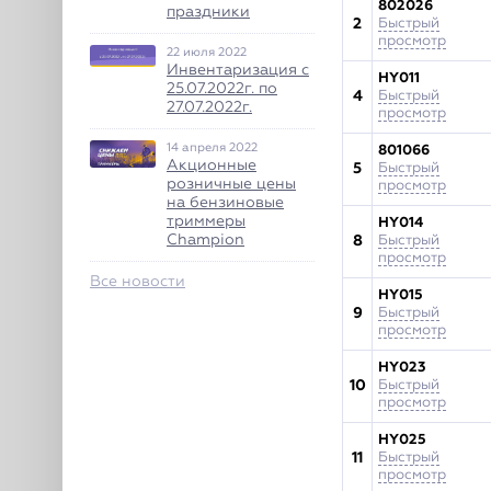
802026
праздники
2
Быстрый
просмотр
22 июля 2022
Инвентаризация с
HY011
25.07.2022г. по
4
Быстрый
27.07.2022г.
просмотр
14 апреля 2022
801066
Акционные
5
Быстрый
розничные цены
просмотр
на бензиновые
триммеры
HY014
Champion
8
Быстрый
просмотр
Все новости
HY015
9
Быстрый
просмотр
HY023
10
Быстрый
просмотр
HY025
11
Быстрый
просмотр