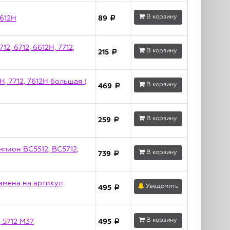
В корзину
7612H
89
a
, 6712, 6612H, 7712,
В корзину
215
a
H, 7712, 7612H большая (
В корзину
469
a
В корзину
259
a
пион BC5512, BC5712,
В корзину
739
a
замена на артикул
Уведомить
495
a
В корзину
, 5712 М37
495
a