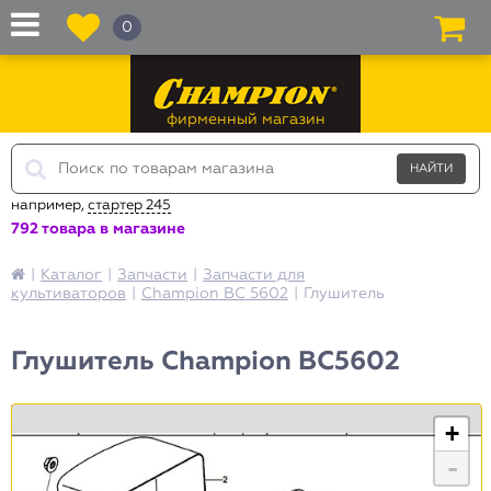
0
фирменный магазин
например,
стартер 245
792 товара в магазине
|
Каталог
|
Запчасти
|
Запчасти для
культиваторов
|
Champion ВC 5602
|
Глушитель
Глушитель Champion BC5602
+
-