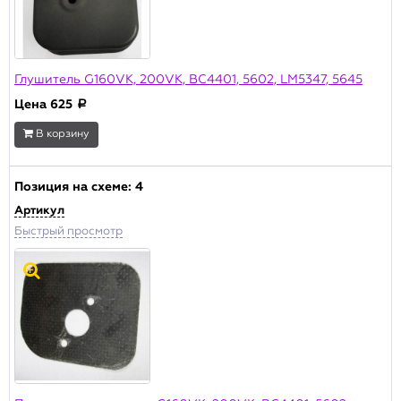
Основной склад
Склад Москва
Производитель
Глушитель G160VK, 200VK, BC4401, 5602, LM5347, 5645
Champion
Цена
625
a
Актуальность
В корзину
В продаже
Архивная позиция
Позиция на схеме:
4
Артикул
ПРИМЕНИТЬ
Быстрый просмотр
Сбросить