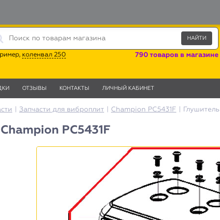
ример,
коленвал 250
790 товаров в магазине
ДКИ
ОТЗЫВЫ
КОНТАКТЫ
ЛИЧНЫЙ КАБИНЕТ
асти
|
Запчасти для виброплит
|
Champion PC5431F
|
Глушитель
 Champion PC5431F