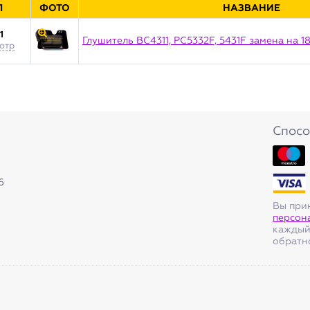
Л
ФОТО
НАЗВАНИЕ
1
Глушитель BC4311, PC5332F, 5431F замена на 
отр
Спосо
6
Вы при
персон
каждый
обратно