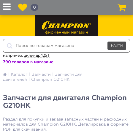
0
фирменный магазин
например,
цилиндр 125T
790 товаров в магазине
|
Каталог
|
Запчасти
|
Запчасти для
двигателей
|
Champion G210HK
Запчасти для двигателя Champion
G210HK
Раздел для покупки и заказа запасных частей и расходных
материалов для Champion G210HK. Деталировка в формате
PDF для скачивания.