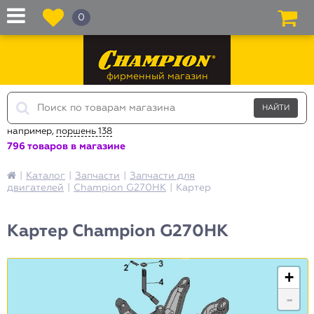
0
фирменный магазин
например,
поршень 138
796 товаров в магазине
|
Каталог
|
Запчасти
|
Запчасти для
двигателей
|
Champion G270HK
|
Картер
Картер Champion G270HK
+
-