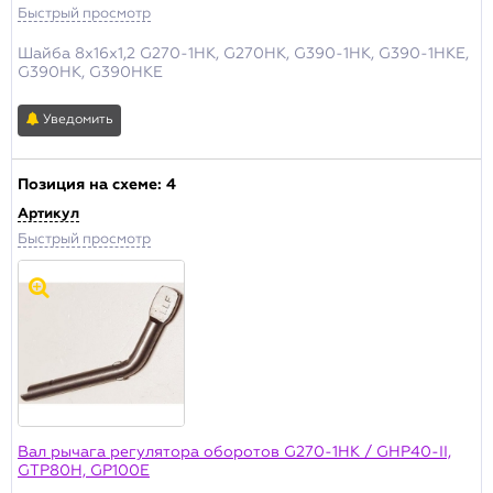
Быстрый просмотр
Шайба 8х16х1,2 G270-1HK, G270HK, G390-1HK, G390-1HKE,
G390HK, G390HKE
Уведомить
Позиция на схеме:
4
Артикул
Быстрый просмотр
Вал рычага регулятора оборотов G270-1HK / GHP40-II,
GTP80H, GP100E