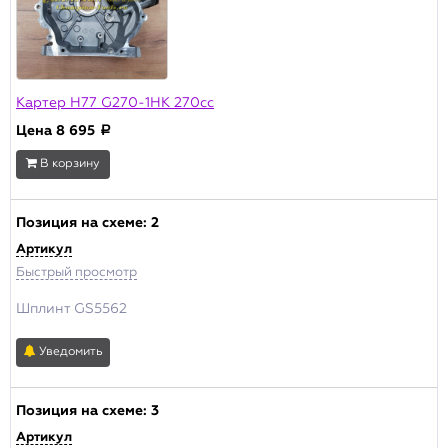
Наличие
Основной склад
Склад Москва
Производитель
Картер H77 G270-1HK 270cc
Champion
Цена
8 695
a
Актуальность
В корзину
В продаже
Архивная позиция
Позиция на схеме:
2
Артикул
ПРИМЕНИТЬ
Быстрый просмотр
Сбросить
Шплинт GS5562
Уведомить
Позиция на схеме:
3
Артикул