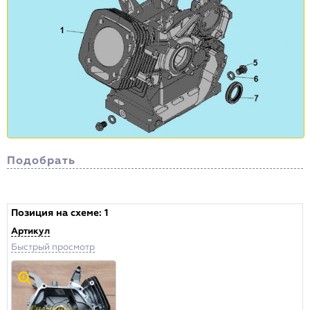
Подобрать
Сортировка
Позиция на схеме:
1
Артикул
Цена , р.
Быстрый просмотр
от:
до: