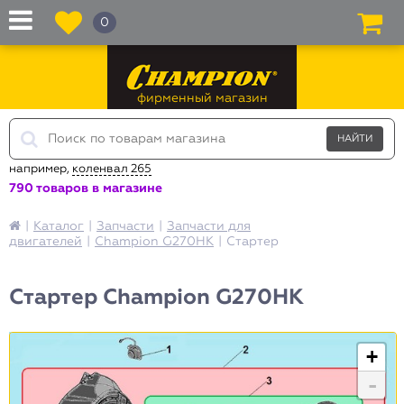
0
фирменный магазин
например,
коленвал 265
790 товаров в магазине
|
Каталог
|
Запчасти
|
Запчасти для
двигателей
|
Champion G270HK
|
Стартер
Стартер Champion G270HK
+
-