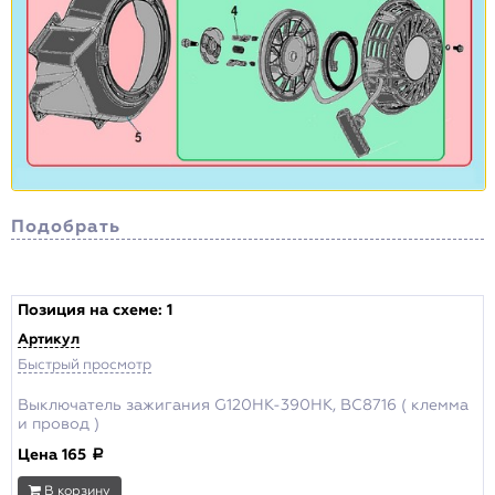
Подобрать
Сортировка
Позиция на схеме:
1
Артикул
Цена , р.
Быстрый просмотр
от:
до:
Выключатель зажигания G120HK-390HK, BC8716 ( клемма
и провод )
Цена
165
a
Наличие
В корзину