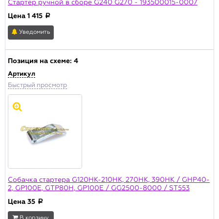
Стартер ручной в сборе G240 G270 - 193500015-0007
Цена
1 415
a
Уведомить
Позиция на схеме:
4
Артикул
Быстрый просмотр
Собачка стартера G120HK-210HK, 270HK, 390HK / GHP40-
2, GP100E, GTP80H, GP100E / GG2500-8000 / ST553
Цена
35
a
В корзину