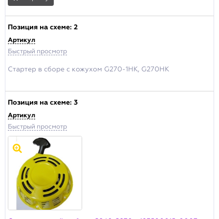
Основной склад
Склад Москва
Позиция на схеме:
2
Производитель
Артикул
Champion
Быстрый просмотр
Актуальность
Стартер в сборе с кожухом G270-1HK, G270HK
В продаже
Архивная позиция
Позиция на схеме:
3
Артикул
ПРИМЕНИТЬ
Быстрый просмотр
Сбросить