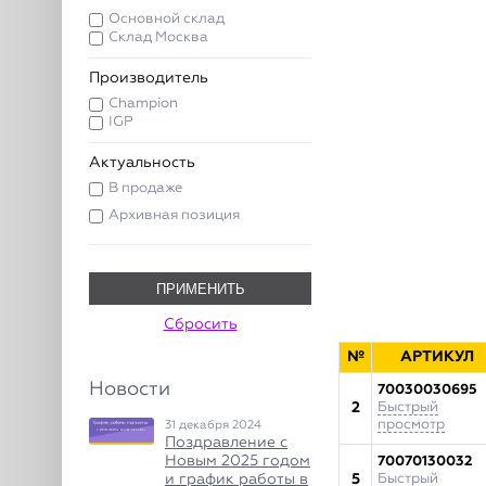
Основной склад
Склад Москва
Производитель
Champion
IGP
Актуальность
В продаже
Архивная позиция
ПРИМЕНИТЬ
Сбросить
№
АРТИКУЛ
Новости
70030030695
2
Быстрый
просмотр
31 декабря 2024
Поздравление с
Новым 2025 годом
70070130032
и график работы в
5
Быстрый