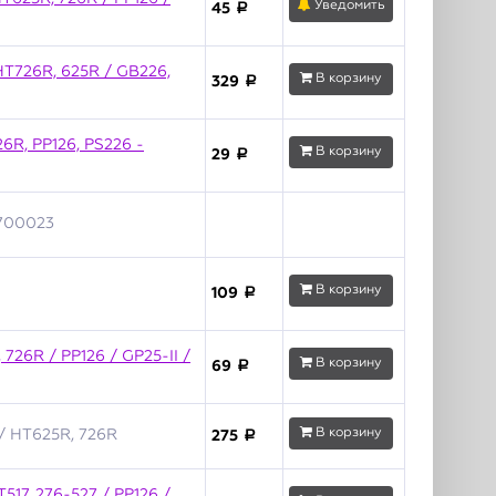
Уведомить
45
a
 HT726R, 625R / GB226,
В корзину
329
a
6R, PP126, PS226 -
В корзину
29
a
1700023
В корзину
109
a
726R / PP126 / GP25-II /
В корзину
69
a
В корзину
/ HT625R, 726R
275
a
17, 276-527 / PP126 /