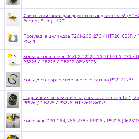
Свеча зажигания для двухтактных двигателей (ECHO
Partner, Stihl) - L7T
Прокладка цилиндра T261-266, 276 / HT726, 625R / 
PS226
Кольцо поршневое 34х1, 2 T252, 256, 261-266, 276 / 
PS226 / GB226 / GB227, GBV327S
Кольцо стопорное поршневого пальца PS227,T233
Подшипник игольчатый поршневого пальца T221, 261, 
PP126 / GB226 / PS226, HT726R 8х11х9
Коленвал T261-264, 266, 276 / PP126 / PS226 ( 1626113