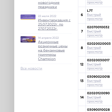
просмотр
новогодние
праздники
L7T
6
Быстрый
22 июля 2022
просмотр
Инвентаризация с
25.07.2022г. по
02070010032
27.07.2022г.
7
Быстрый
просмотр
14 апреля 2022
Акционные
02020020003
розничные цены
8
Быстрый
на бензиновые
просмотр
триммеры
Champion
02020030017
12
Быстрый
Все новости
просмотр
03090020018
13
Быстрый
просмотр
02020120090
14
Быстрый
просмотр
03090010028