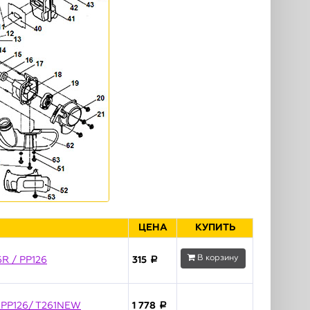
ЦЕНА
КУПИТЬ
В корзину
6R / PP126
315
a
/ PP126/ T261NEW
1 778
a