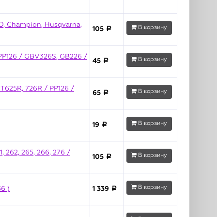
, Champion, Husqvarna,
В корзину
105
a
PP126 / GBV326S, GB226 /
В корзину
45
a
HT625R, 726R / PP126 /
В корзину
65
a
В корзину
19
a
262, 265, 266, 276 /
В корзину
105
a
В корзину
6 )
1 339
a