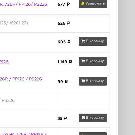
Уведомить
R, 726R/ PP126/ PS226
677
a
25/ 16261127)
626
a
В корзину
605
a
В корзину
P126
1 149
a
726R / PP126 / PS226
В корзину
99
a
/ PS226
В корзину
35
a
T625R, 726R / PP126 /