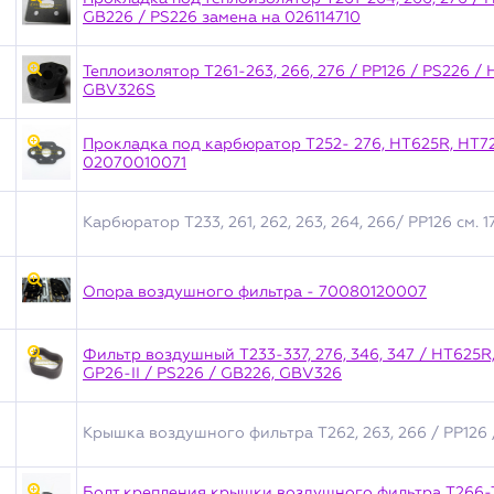
GB226 / PS226 замена на 026114710
Теплоизолятор T261-263, 266, 276 / PP126 / PS226 /
GBV326S
Прокладка под карбюратор T252- 276, HT625R, HT72
02070010071
Карбюратор T233, 261, 262, 263, 264, 266/ PP126 см. 
Опора воздушного фильтра - 70080120007
Фильтр воздушный T233-337, 276, 346, 347 / HT625R, 
GP26-II / PS226 / GB226, GBV326
Крышка воздушного фильтра T262, 263, 266 / PP126 
Болт крепления крышки воздушного фильтра T266-T5