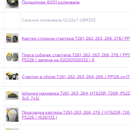
Подшипник 6001 коленвала
Сальник коленвала 12х22х7 GBR333
Картер сторона стартера T261, 262, 263, 266, 276/ P
Плата собачек стартера T261, 262, 263, 266, 276 / P
PS226 ( замена на 02050100032 ) X
Стартер в сборе T261, 262, 263, 264, 266 / PP126 см.
Шпонка маховика T261, 263, 264, HT625R, 726R, PS22
3х3, 7х12
Прокладка картера T261-263, 266, 276 / HT625R, 726
PS226 ( 16261133 )