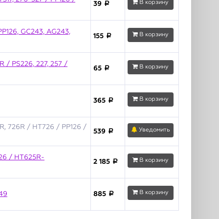
В корзину
39
a
PP126, GC243, AG243,
В корзину
155
a
 / PS226, 227, 257 /
В корзину
65
a
В корзину
365
a
, 726R / HT726 / PP126 /
Уведомить
539
a
126 / HT625R-
В корзину
2 185
a
В корзину
49
885
a