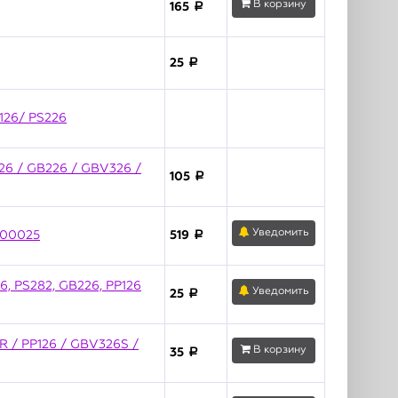
В корзину
165
a
25
a
P126/ PS226
P126 / GB226 / GBV326 /
105
a
Уведомить
1700025
519
a
6, PS282, GB226, РР126
Уведомить
25
a
R / PP126 / GBV326S /
В корзину
35
a