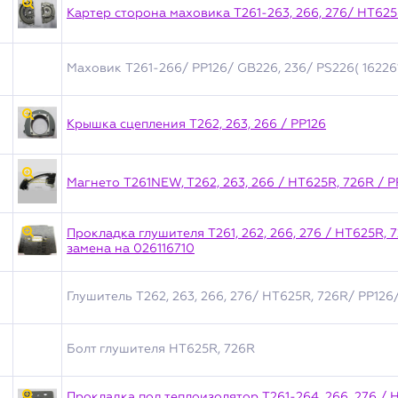
Картер сторона маховика T261-263, 266, 276/ HT625
Маховик T261-266/ PP126/ GB226, 236/ PS226( 162261
Крышка сцепления T262, 263, 266 / PP126
Магнето T261NEW, T262, 263, 266 / HT625R, 726R / P
Прокладка глушителя T261, 262, 266, 276 / HT625R, 
замена на 026116710
Глушитель T262, 263, 266, 276/ HT625R, 726R/ PP126
Болт глушителя HT625R, 726R
Прокладка под теплоизолятор T261-264, 266, 276 / H