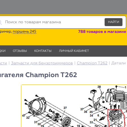
ример,
поршень 245
788 товаров в магазине
ДКИ
ОТЗЫВЫ
КОНТАКТЫ
ЛИЧНЫЙ КАБИНЕТ
асти
|
Запчасти для бензотриммеров
|
Champion T262
|
Детали
гателя Champion T262