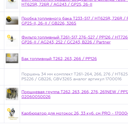
HT625R, 726R / AG243 / GP25, 26-II
Пробка топливного бака T233-517 / HT625R, 726R / 
GP25-II, 26-II / GB226, 326S
Фильтр топливный T261-517, 276-527 / PP126 / HT726R
GP26-II / AG243, 252 / GC243, B226 / Partner
Бак топливный T262, 263, 266 / PP126
Поршень 34 мм комплект T261-264, 266, 276 / HT625R
PS226 / GB226, GBV326S аналог артикул 1700016
Поршневая группа T262, 263, 266, 276, 261NEW / РР
02060050026
Карбюратор для мотокос 26, 33 куб. см PRO - 17000