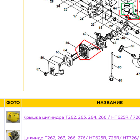
ФОТО
НАЗВАНИЕ
Крышка цилиндра T262, 263, 264, 266 / HT625R / 72
Цилиндр T262, 263, 266, 276/ HT625R, 726R/ HT726