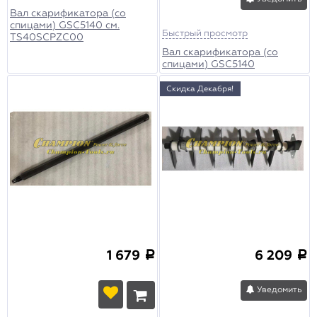
Вал скарификатора (со
спицами) GSC5140 см.
Быстрый просмотр
TS40SCPZC00
Вал скарификатора (со
спицами) GSC5140
Скидка Декабря!
1 679
6 209
a
a
Уведомить