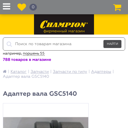
0
фирменный магазин
например,
поршень 55
788 товаров в магазине
|
Каталог
|
Запчасти
|
Запчасти по типу
|
Адаптеры
|
Адаптер вала GSC5140
Адаптер вала GSC5140