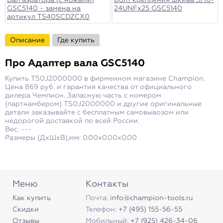
Вал аэратора (с ножами)
Болт крепления шкива 5/16-
GSC5140 - замена на
24UNFх25 GSC5140
артикул TS40SCDZCX0
Описание
Где купить
Про
Адаптер вала GSC5140
Купить TS0J2000000 в фирменном магазине Champion.
Цена 869 руб. и гарантия качества от официального
дилера Чемпион. Запасную часть с номером
(партнамбером) TS0J2000000 и другие оригинальные
детали заказывайте с бесплатным самовывозом или
недорогой доставкой по всей России.
Вес: ---
Размеры (ДxШxВ),мм: 0.00x0.00x0.00
Меню
Контакты
Как купить
Почта:
info@champion-tools.ru
Скидки
Телефон:
+7 (495) 155-56-55
Отзывы
Мобильный:
+7 (925) 426-34-06