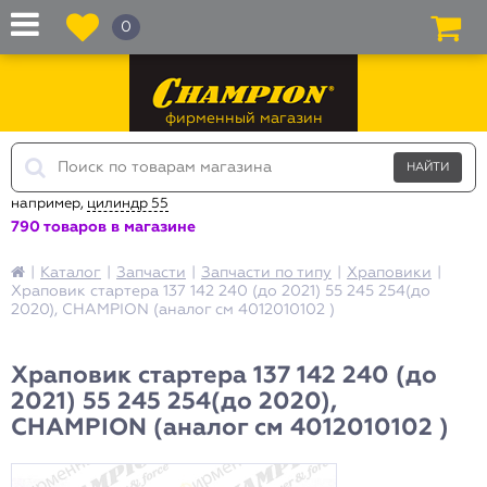
0
фирменный магазин
например,
цилиндр 55
790 товаров в магазине
|
Каталог
|
Запчасти
|
Запчасти по типу
|
Храповики
|
Храповик стартера 137 142 240 (до 2021) 55 245 254(до
2020), CHAMPION (аналог см 4012010102 )
Храповик стартера 137 142 240 (до
2021) 55 245 254(до 2020),
CHAMPION (аналог см 4012010102 )