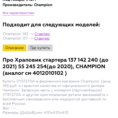
Производитель:
Champion
Все характеристики
Подходит для следующих моделей:
Champion 142 ->
Стартер
Champion 137 ->
Стартер
Описание
Где купить
Про
Храповик стартера 137 142 240 (до
2021) 55 245 254(до 2020), CHAMPION
(аналог см 4012010102 )
Купить 17137270A в фирменном магазине Champion. Цена
149 руб. и гарантия качества от официального дилера
Чемпион. Запасную часть с номером (партнамбером)
17137270A и другие оригинальные детали заказывайте с
бесплатным самовывозом или недорогой доставкой по
всей России.
Вес: ---
Размеры (ДxШxВ),мм: 4.10x4.10x4.10