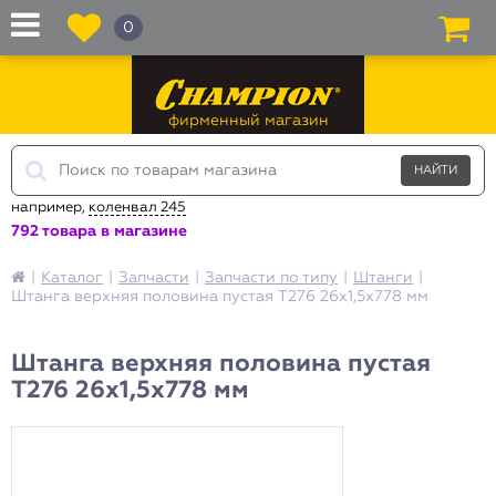
0
фирменный магазин
например,
коленвал 245
792 товара в магазине
|
Каталог
|
Запчасти
|
Запчасти по типу
|
Штанги
|
Штанга верхняя половина пустая T276 26х1,5х778 мм
Штанга верхняя половина пустая
T276 26х1,5х778 мм