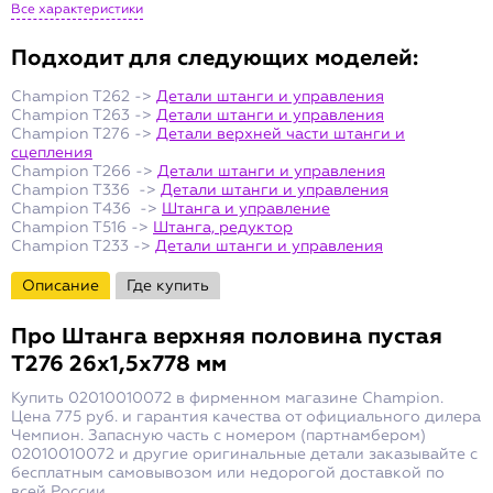
Все характеристики
Подходит для следующих моделей:
Champion T262 ->
Детали штанги и управления
Champion T263 ->
Детали штанги и управления
Champion T276 ->
Детали верхней части штанги и
сцепления
Champion T266 ->
Детали штанги и управления
Champion T336 ->
Детали штанги и управления
Champion T436 ->
Штанга и управление
Champion T516 ->
Штанга, редуктор
Champion T233 ->
Детали штанги и управления
Описание
Где купить
Про
Штанга верхняя половина пустая
T276 26х1,5х778 мм
Купить 02010010072 в фирменном магазине Champion.
Цена 775 руб. и гарантия качества от официального дилера
Чемпион. Запасную часть с номером (партнамбером)
02010010072 и другие оригинальные детали заказывайте с
бесплатным самовывозом или недорогой доставкой по
всей России.