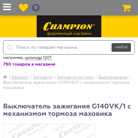
0
фирменный магазин
например,
цилиндр 120T
790 товаров в магазине
|
Каталог
|
Запчасти
|
Запчасти по типу
|
Выключатели
|
Выключатель зажигания G140VK/1 с механизмом тормоза
маховика
Выключатель зажигания G140VK/1 с
механизмом тормоза маховика