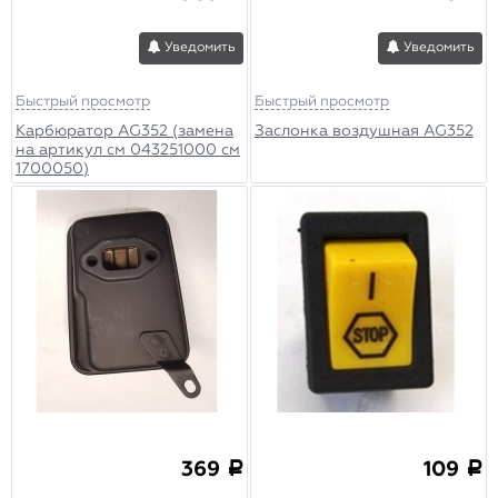
Уведомить
Уведомить
Быстрый просмотр
Быстрый просмотр
Карбюратор AG352 (замена
Заслонка воздушная AG352
на артикул см 043251000 см
1700050)
369
109
a
a