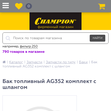
0
фирменный магазин
например,
фильтр 250
790 товаров в магазине
|
Каталог
|
Запчасти
|
Запчасти по типу
|
Баки
|
Бак
топливный AG352 комплект с шлангом
Бак топливный AG352 комплект с
шлангом