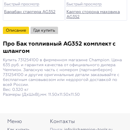
Быстрый просмотр
Быстрый просмотр
Барабан стартера AG352
Картер сторона маховика
AG352
Описание
Где купить
Про
Бак топливный AG352 комплект с
шлангом
Купить 731254100 в фирменном магазине Champion. Цена
635 руб. и гарантия качества от официального дилера
Чемпион. Запасную часть с номером (партнамбером)
731254100 и другие оригинальные детали заказывайте с
бесплатным самовывозом или недорогой доставкой по
всей России.
Вес: 0.320 кг
Размеры (ДxШxВ),мм: 11.50x11.50x11.50
Меню
Контакты
Как купить
Почта:
info@champion-tools.ru