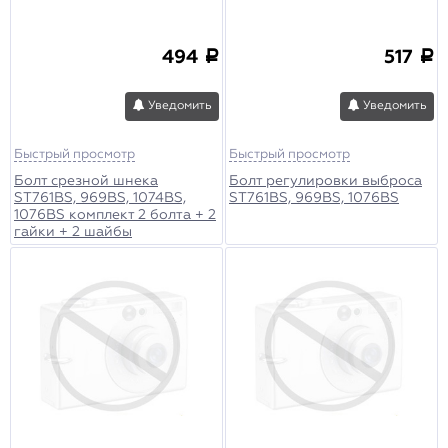
494
517
a
a
Уведомить
Уведомить
Быстрый просмотр
Быстрый просмотр
Болт срезной шнека
Болт регулировки выброса
ST761BS, 969BS, 1074BS,
ST761BS, 969BS, 1076BS
1076BS комплект 2 болта + 2
гайки + 2 шайбы