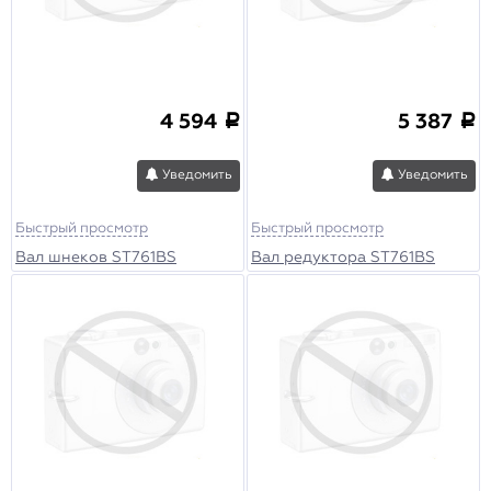
4 594
5 387
a
a
Уведомить
Уведомить
Быстрый просмотр
Быстрый просмотр
Вал шнеков ST761BS
Вал редуктора ST761BS