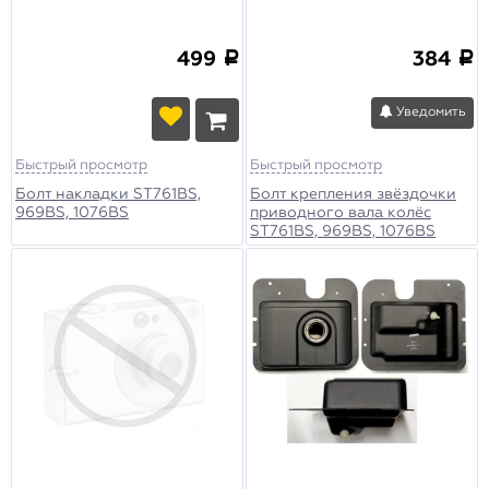
499
384
a
a
Уведомить
Быстрый просмотр
Быстрый просмотр
Болт накладки ST761BS,
Болт крепления звёздочки
969BS, 1076BS
приводного вала колёс
ST761BS, 969BS, 1076BS