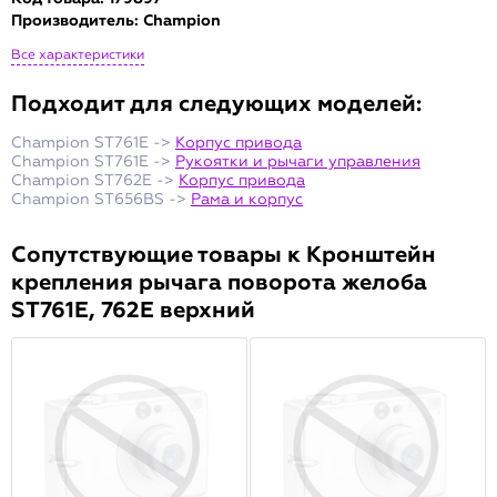
Производитель:
Champion
Все характеристики
Подходит для следующих моделей:
Champion ST761E ->
Корпус привода
Champion ST761E ->
Рукоятки и рычаги управления
Champion ST762E ->
Корпус привода
Champion ST656BS ->
Рама и корпус
Сопутствующие товары к Кронштейн
крепления рычага поворота желоба
ST761E, 762E верхний