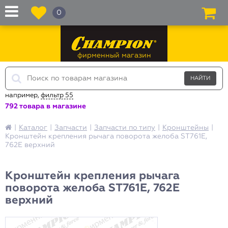
0
фирменный магазин
например,
фильтр 55
792 товара в магазине
|
Каталог
|
Запчасти
|
Запчасти по типу
|
Кронштейны
|
Кронштейн крепления рычага поворота желоба ST761E,
762E верхний
Кронштейн крепления рычага
поворота желоба ST761E, 762E
верхний