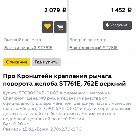
2 079
1 452
a
a
Уведомить
Быстрый просмотр
Быстрый просмотр
Бак топливный ST761E
Бак топливный ST761E
Описание
Где купить
Про
Кронштейн крепления рычага
поворота желоба ST761E, 762E верхний
Купить STG9056AE-01-03 в фирменном магазине
Champion. Цена 149 руб. и гарантия качества от
официального дилера Чемпион. Запасную часть с номером
(партнамбером) STG9056AE-01-03 и другие оригинальные
детали заказывайте с бесплатным самовывозом или
недорогой доставкой по всей России.
Вес: 0.120 кг
Размеры (ДxШxВ),мм: 2.70x2.70x2.70