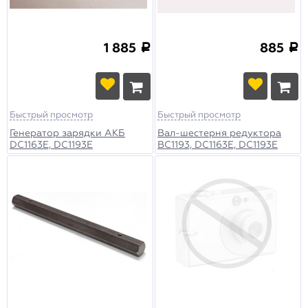
1 885
885
a
a
Быстрый просмотр
Быстрый просмотр
Генератор зарядки АКБ
Вал-шестерня редуктора
DC1163E, DC1193E
BC1193, DC1163E, DC1193E