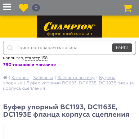
0
фирменный магазин
например,
стартер 138
790 товаров в магазине
|
Каталог
|
Запчасти
|
Запчасти по типу
|
Буфера
упорные
|
Буфер упорный BC1193, DC1163E, DC1193E фланца
корпуса сцепления
Буфер упорный BC1193, DC1163E,
DC1193E фланца корпуса сцепления