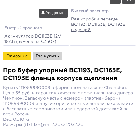
Быстрый просмотр
Уведомить
Вал коробки передач
BC1193, DC1163E, DC1193E
Быстрый просмотр
ведущий
Аккумулятор DC1163E 12V
18Ah (замена на C3507)
Описание
Где купить
Про
Буфер упорный BC1193, DC1163E,
DC1193E фланца корпуса сцепления
Купить 111089990009 в фирменном магазине Champion.
Цена 35 руб. и гарантия качества от официального дилера
Чемпион. Запасную часть с номером (партнамбером)
111089990009 и другие оригинальные детали заказывайте
с бесплатным самовывозом или недорогой доставкой по
всей России.
Вес: 0.010 кг
Размеры (ДxШxВ),мм: 2.20x2.20x2.20