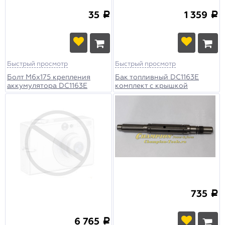
35
1 359
a
a
Быстрый просмотр
Быстрый просмотр
Болт М6х175 крепления
Бак топливный DC1163E
аккумулятора DC1163E
комплект с крышкой
735
a
6 765
a