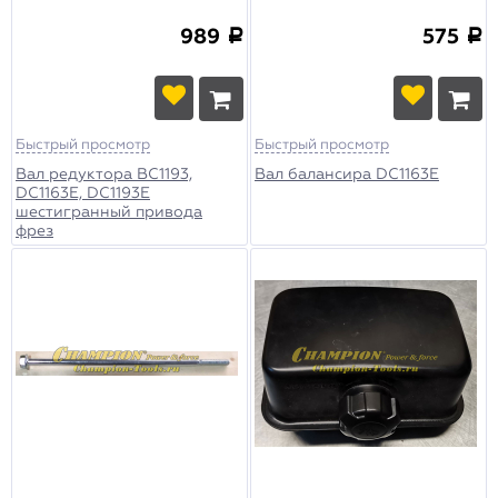
989
575
a
a
Быстрый просмотр
Быстрый просмотр
Вал редуктора BC1193,
Вал балансира DC1163E
DC1163E, DC1193E
шестигранный привода
фрез