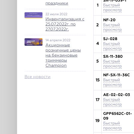
SX-11-039-1
праздники
1
Быстрый
просмотр
22 июля 2022
Инвентаризация с
NF-20
25.07.2022г. по
2
Быстрый
27.07.2022г.
просмотр
SJ-028
14 апреля 2022
4
Быстрый
Акционные
просмотр
розничные цены
на бензиновые
SX-11-380
триммеры
5
Быстрый
Champion
просмотр
NF-SX-11-36C
Все новости
15
Быстрый
просмотр
AE-02-02-03
17
Быстрый
просмотр
GPP6562C-01-
09
19
Быстрый
просмотр