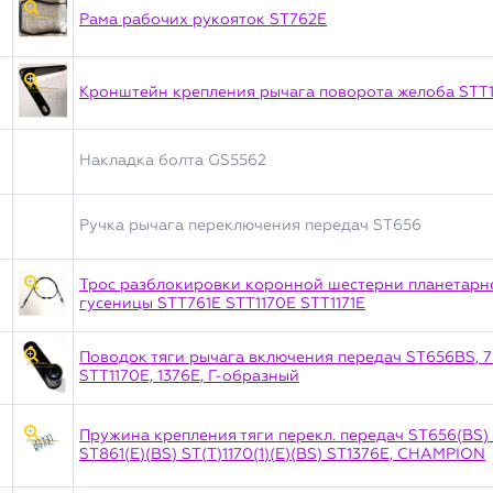
Рама рабочих рукояток ST762E
Кронштейн крепления рычага поворота желоба STT
Накладка болта GS5562
Ручка рычага переключения передач ST656
Трос разблокировки коронной шестерни планетарн
гусеницы STT761E STT1170E STT1171E
Поводок тяги рычага включения передач ST656BS, 761
STT1170E, 1376Е, Г-образный
Пружина крепления тяги перекл. передач ST656(BS) 
ST861(E)(BS) ST(T)1170(1)(E)(BS) ST1376Е, CHAMPION