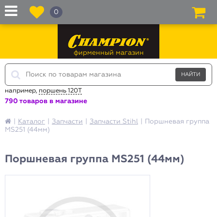
0
фирменный магазин
например,
поршень 120T
790 товаров в магазине
|
Каталог
|
Запчасти
|
Запчасти Stihl
|
Поршневая группа
MS251 (44мм)
Поршневая группа MS251 (44мм)