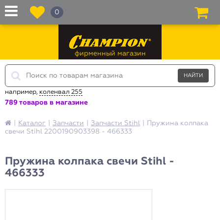
0
фирменный магазин
например,
коленвал 255
789 товаров в магазине
|
Каталог
|
Запчасти
|
Запчасти Stihl
|
Пружина колпака
свечи Stihl 2200190903398 - 466333
Пружина колпака свечи Stihl -
466333