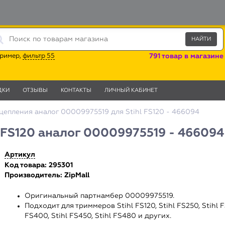
ример,
фильтр 55
791 товар в магазине
ДКИ
ОТЗЫВЫ
КОНТАКТЫ
ЛИЧНЫЙ КАБИНЕТ
цепления аналог 00009975519 для Stihl FS120 - 466094
 FS120 аналог 00009975519 - 466094
Артикул
Код товара: 295301
Производитель:
ZipMall
Оригинальный партнамбер 00009975519.
Подходит для триммеров Stihl FS120, Stihl FS250, Stihl F
FS400, Stihl FS450, Stihl FS480 и других.