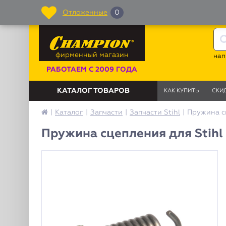
Отложенные
0
фирменный магазин
нап
РАБОТАЕМ С 2009 ГОДА
КАТАЛОГ ТОВАРОВ
КАК КУПИТЬ
СКИ
|
Каталог
|
Запчасти
|
Запчасти Stihl
|
Пружина с
Пружина сцепления для Stihl