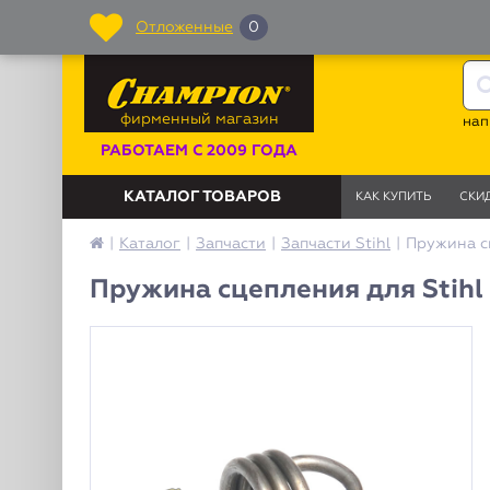
Отложенные
0
фирменный магазин
нап
РАБОТАЕМ С 2009 ГОДА
КАТАЛОГ ТОВАРОВ
КАК КУПИТЬ
СКИ
|
Каталог
|
Запчасти
|
Запчасти Stihl
|
Пружина сц
Пружина сцепления для Stihl 