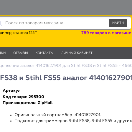
ример,
стартер 125T
789 товаров в магазине
ДКИ
ОТЗЫВЫ
КОНТАКТЫ
ЛИЧНЫЙ КАБИНЕТ
епления аналог 41401627901 для Stihl FS38 и Stihl FS55 - 466
FS38 и Stihl FS55 аналог 4140162790
Артикул
Код товара: 295300
Производитель:
ZipMall
Оригинальный партнамбер 41401627901.
Подходит для триммеров Stihl FS38, Stihl FS55 и других