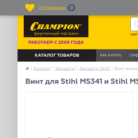
Отложенные
0
фирменный магазин
нап
РАБОТАЕМ С 2009 ГОДА
КАТАЛОГ ТОВАРОВ
КАК КУПИТЬ
СКИ
|
Каталог
|
Запчасти
|
Запчасти Stihl
|
Винт анало
Винт для Stihl MS341 и Stihl 