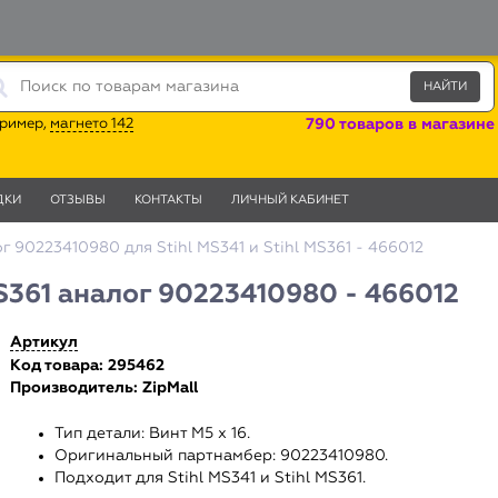
ример,
магнето 142
790 товаров в магазине
ДКИ
ОТЗЫВЫ
КОНТАКТЫ
ЛИЧНЫЙ КАБИНЕТ
г 90223410980 для Stihl MS341 и Stihl MS361 - 466012
MS361 аналог 90223410980 - 466012
Артикул
Код товара: 295462
Производитель:
ZipMall
Тип детали: Винт М5 х 16.
Оригинальный партнамбер: 90223410980.
Подходит для Stihl MS341 и Stihl MS361.