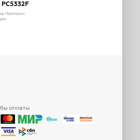
/ PC5332F
ра Чемпион.
ным
бы оплаты