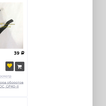
39
a
осмотр
тора оборотов
DC, GP40-II