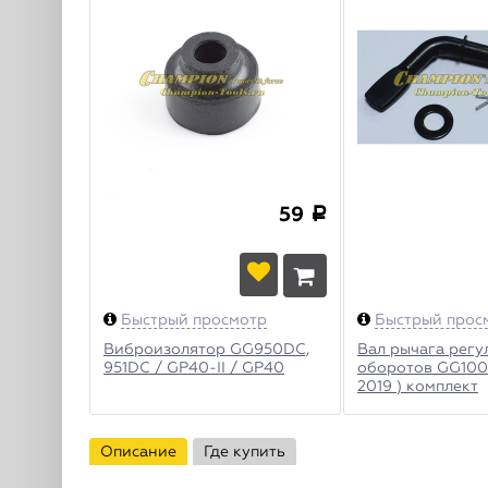
59
a
Быстрый просмотр
Быстрый прос
Виброизолятор GG950DC,
Вал рычага регу
951DC / GP40-II / GP40
оборотов GG1000
2019 ) комплект
Описание
Где купить