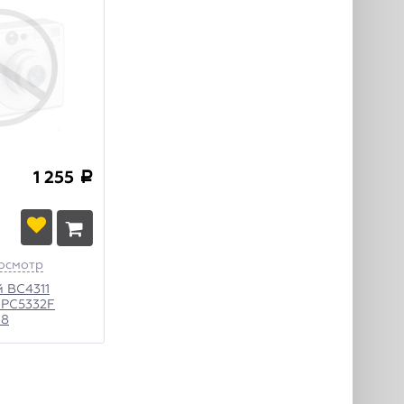
1 255
a
осмотр
й BC4311
 PC5332F
18