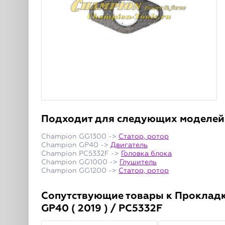
Подходит для следующих моделей
Champion GG1300 ->
Статор, ротор
Champion GP40 ->
Двигатель
Champion PC5332F ->
Головка блока
Champion GG1000 ->
Глушитель
Champion GG1200 ->
Статор, ротор
Сопутствующие товары к Прокладка
GP40 ( 2019 ) / PC5332F