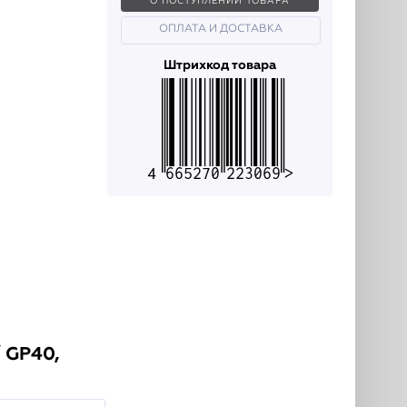
О ПОСТУПЛЕНИИ ТОВАРА
ОПЛАТА И ДОСТАВКА
Штрихкод товара
4665270223069
 GP40,