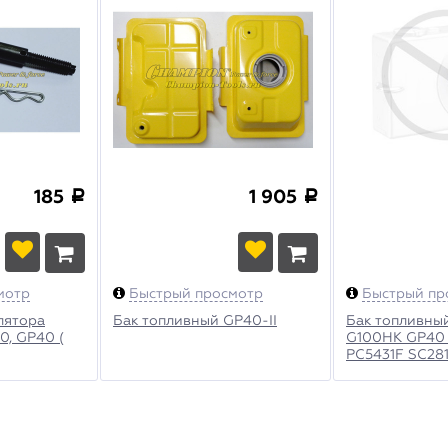
185
1 905
a
a
мотр
Быстрый просмотр
Быстрый пр
лятора
Бак топливный GP40-II
Бак топливны
, GP40 (
G100HK GP40
PC5431F SC28