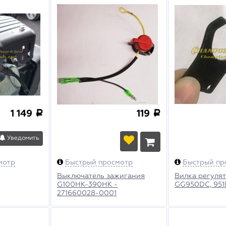
1 149
119
a
a
Уведомить
мотр
Быстрый просмотр
Быстрый пр
Выключатель зажигания
Вилка регуля
G100HK-390HK -
GG950DC, 951
271660028-0001