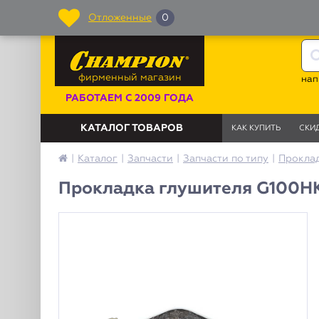
Отложенные
0
фирменный магазин
нап
РАБОТАЕМ С 2009 ГОДА
КАТАЛОГ ТОВАРОВ
КАК КУПИТЬ
СКИ
|
Каталог
|
Запчасти
|
Запчасти по типу
|
Прокла
Прокладка глушителя G100HK /