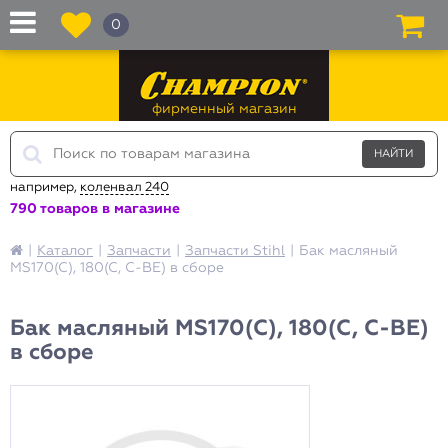
0
фирменный магазин
например,
коленвал 240
790 товаров в магазине
|
Каталог
|
Запчасти
|
Запчасти Stihl
|
Бак масляный
MS170(C), 180(C, C-BE) в сборе
Бак масляный MS170(C), 180(C, C-BE)
в сборе