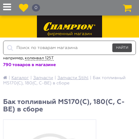
0
фирменный магазин
например,
коленвал 125T
790 товаров в магазине
|
Каталог
|
Запчасти
|
Запчасти Stihl
|
Бак топливный
MS170(C), 180(C, C-BE) в сборе
Бак топливный MS170(C), 180(C, C-
BE) в сборе