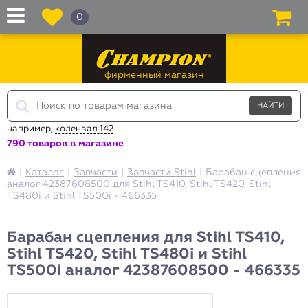
0
фирменный магазин
например,
коленвал 142
790 товаров в магазине
|
Каталог
|
Запчасти
|
Запчасти Stihl
|
Барабан сцепления
аналог 42387608500 для Stihl TS410, Stihl TS420, Stihl
TS480i и Stihl TS500i - 466335
Барабан сцепления для Stihl TS410,
Stihl TS420, Stihl TS480i и Stihl
TS500i аналог 42387608500 - 466335