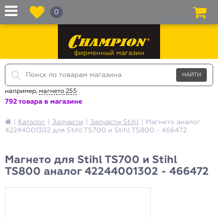
0
фирменный магазин
например,
магнето 255
792 товара в магазине
|
Каталог
|
Запчасти
|
Запчасти Stihl
|
Магнето аналог
42244001302 для Stihl TS700 и Stihl TS800 - 466472
Магнето для Stihl TS700 и Stihl
TS800 аналог 42244001302 - 466472